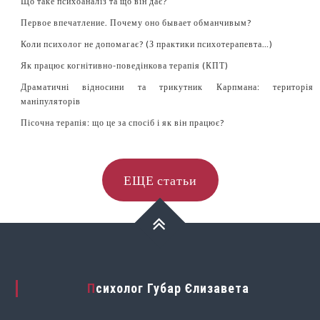
Що таке психоаналіз та що він дає?
Первое впечатление. Почему оно бывает обманчивым?
Коли психолог не допомагає? (З практики психотерапевта…)
Як працює когнітивно-поведінкова терапія (КПТ)
Драматичні відносини та трикутник Карпмана: територія
маніпуляторів
Пісочна терапія: що це за спосіб і як він працює?
ЕЩЕ статьи
Психолог Губар Єлизавета