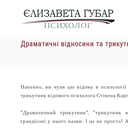
Skip
Психолог,
to
психотерапевт,
коуч
content
м.
Київ:
психологічні
Драматичні відносини та трикут
послуги,
консультація,
допомога
психолога
(можна
онлайн)
Напевно, ви чули цю відому в психології 
Практикуючий
трикутник відомого психолога Стівена Кар
психолог,
Губар
“Драматичний трикутник”, “трикутник м
Єлизавета
грандіозні у нього назви.
І це не просто!
А