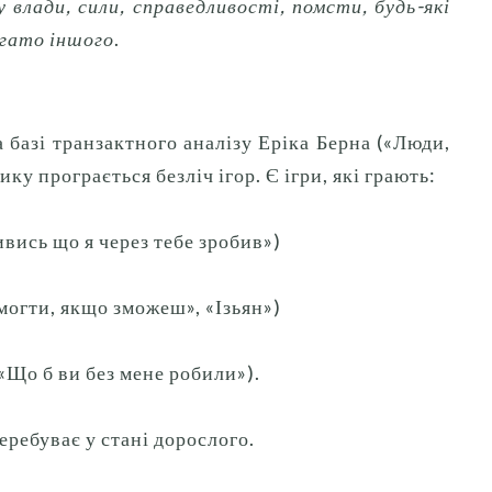
 влади, сили, справедливості, помсти, будь-які
агато іншого
.
 базі транзактного аналізу Еріка Берна («Люди,
ку програється безліч ігор.
Є ігри, які грають:
ивись що я через тебе зробив»)
могти, якщо зможеш», «Ізьян»)
 «Що б ви без мене робили»).
перебуває у стані дорослого.