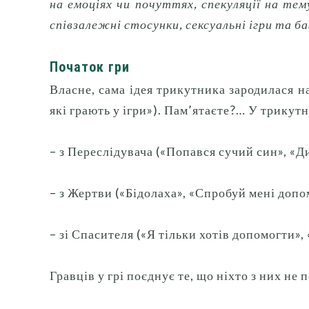
на емоціях чи почуттях, спекуляції на тему
співзалежні стосунки, сексуальні ігри та б
Початок гри
Власне, сама ідея трикутника зародилася на
які грають у ігри»).
Пам’ятаєте?… У трикутни
– з Переслідувача («Попався сучий син», «Д
– з Жертви («Бідолаха», «Спробуй мені допо
– зі Спасителя («Я тільки хотів допомогти»,
Гравців у грі поєднує те, що ніхто з них не 