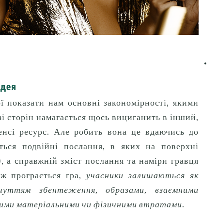
ідея
ї показати нам основні закономірності, якими
зі сторін намагається щось вициганить в інший,
нсі ресурс.
Але робить вона це вдаючись до
ться подвійні послання, в яких на поверхні
, а справжній зміст послання та наміри гравця
ж програється гра,
учасники залишаються як
чуттям збентеження, образами, взаємними
етними матеріальними чи фізичними втратами
.