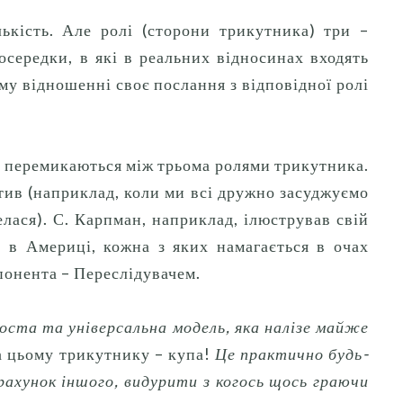
ькість.
Але ролі (сторони трикутника) три –
осередки, в які в реальних відносинах входять
му відношенні своє послання з відповідної ролі
зі перемикаються між трьома ролями трикутника.
тив (наприклад, коли ми всі дружно засуджуємо
елася).
С. Карпман, наприклад, ілюстрував свій
 в Америці, кожна з яких намагається в очах
понента – Переслідувачем.
ста та універсальна модель, яка налізе майже
а цьому трикутнику – купа!
Це практично будь-
 рахунок іншого, видурити з когось щось граючи