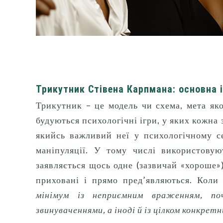
Трикутник Стівена Карпмана: основна 
Трикутник – це модель чи схема, мета яко
будуються психологічні ігри, у яких кожна 
якийсь важливий неї у психологічному се
маніпуляції.
У тому числі використовую
заявляється щось одне (зазвичай «хороше»)
приховані і прямо пред’являються.
Коли 
мінімум із неприємним враженням, по
звинуваченнями, а іноді й із цілком конкр