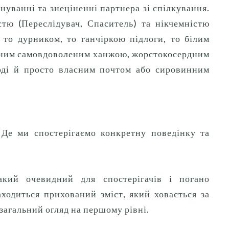
уванні та знеціненні партнера зі спілкування.
тю (Переслідувач, Спаситель) та нікчемністю
: то дурником, то ганчіркою підлоги, то білим
нним самовдоволеним ханжою, жорстокосердним
ноді й просто власним почтом або сировинним
Де ми спостерігаємо конкретну поведінку та
акий очевидний для спостерігачів і погано
аходиться прихований зміст, який ховається за
загальний огляд на першому рівні.