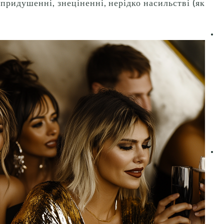
 придушенні, знеціненні, нерідко насильстві (як