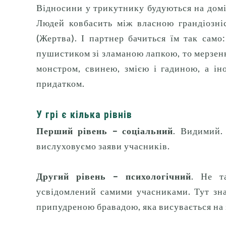
Відносини у трикутнику будуються на домін
Людей ковбасить між власною грандіозніс
(Жертва).
І партнер бачиться їм так само
пушистиком зі зламаною лапкою, то мерзе
монстром, свинею, змією і гадиною, а і
придатком.
У грі є кілька рівнів
Перший рівень – соціальний
.
Видимий.
вислуховуємо заяви учасників.
Другий рівень – психологічний
.
Не т
усвідомлений самими учасниками.
Тут зн
припудреною бравадою, яка висувається на 