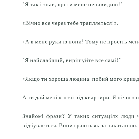
“Я так і знав, що ти мене ненавидиш!”
«Вічно все через тебе трапляється!»,
«А в мене руки із попи!
Тому не просіть мен
“Я найслабший, вирішуйте все самі!”
«Якщо ти хороша людина, побий мого крив
А ти дай мені ключі від квартири.
Я нічого 
Знайомі фрази?
У таких ситуаціях люди ч
відбувається.
Вони грають як за накатаною.