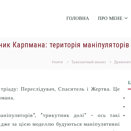
ГОЛОВНА
ПРО МЕНЕ
ник Карпмана: територія маніпуляторів
Home
Транзактный анализ
Драматичн
Б
тріаду: Переслідувач, Спаситель і Жертва.
Це
пмана.
аніпуляторів”, “трикутник долі” – ось такі
дже за цією моделлю будуються маніпулятивні