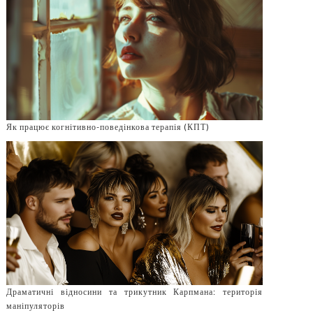
Як працює когнітивно-поведінкова терапія (КПТ)
Драматичні відносини та трикутник Карпмана: територія
маніпуляторів