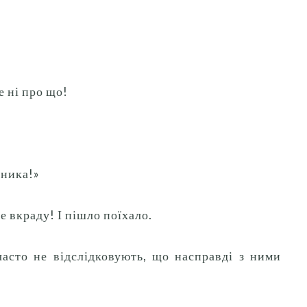
е ні про що!
дника!»
не вкраду!
І пішло поїхало.
асто не відслідковують, що насправді з ними