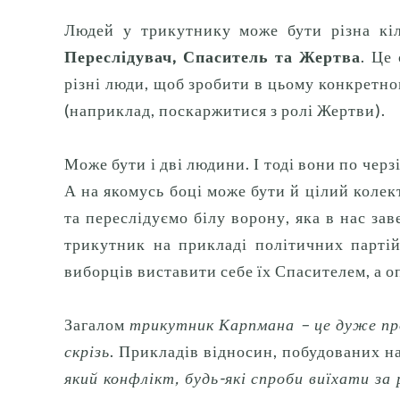
Людей у ​​трикутнику може бути різна кіл
Переслідувач, Спаситель та Жертва
.
Це 
різні люди, щоб зробити в цьому конкретно
(наприклад, поскаржитися з ролі Жертви).
Може бути і дві людини.
І тоді вони по чер
А на якомусь боці може бути й цілий колек
та переслідуємо білу ворону, яка в нас зав
трикутник на прикладі політичних партій
виборців виставити себе їх Спасителем, а о
Загалом
трикутник Карпмана – це дуже про
скрізь
.
Прикладів відносин, побудованих н
який конфлікт, будь-які спроби виїхати за