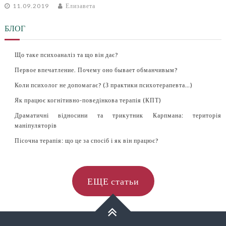
11.09.2019
Елизавета
БЛОГ
Що таке психоаналіз та що він дає?
Первое впечатление. Почему оно бывает обманчивым?
Коли психолог не допомагає? (З практики психотерапевта…)
Як працює когнітивно-поведінкова терапія (КПТ)
Драматичні відносини та трикутник Карпмана: територія
маніпуляторів
Пісочна терапія: що це за спосіб і як він працює?
ЕЩЕ статьи