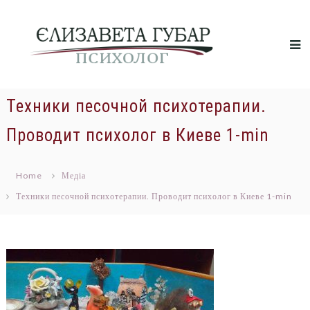
Skip
Психолог,
to
психотерапевт,
коуч
content
м.
Київ:
психологічні
Техники песочной психотерапии.
послуги,
консультація,
Проводит психолог в Киеве 1-min
допомога
психолога
Home
Медіа
(можна
онлайн)
Техники песочной психотерапии. Проводит психолог в Киеве 1-min
Практикуючий
психолог,
Губар
Єлизавета